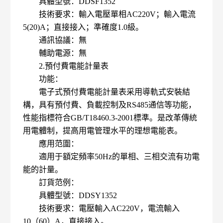
具體型號：DDSF1352
技術要求：輸入電壓單相AC220V；輸入電流
5(20)A；直接接入；準確度1.0級。
通訊協議：無
輔助電源：無
2.預付費電能計量表
功能：
電子式預付費電能計量表采用導軌式安裝結
構，具有預付費、負載控制及RS485通信等功能，
性能指標符合GB/T18460.3-2001標準。是改革傳統
用電體制，提高用電管理水平的理想電能表。
應用范圍：
適用于額定頻率50Hz的單相、三相交流有功電
能的計量。
訂貨范例：
具體型號：DDSY1352
技術要求：電壓輸入AC220V，電流輸入
10（60）A，直接接入。