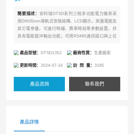
簡要描述：
安科瑞DTSD系列三相多功能電力儀表采
用DIN35mm導軌式安裝結構、LCD顯示，測量電能及
其它電參量，可進行時鐘、費率時段等參數設置，并
具有電能脈沖輸出功能；可用RS485通訊接口與上位
機實現數據交換。
產品型號：
DTSD1352
廠商性質：
生產廠家
更新時間：
2024-07-16
訪 問 量：
3185
產品咨詢
聯系我們
產品詳情